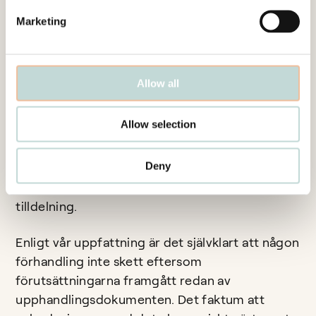
begränsning får ske är okontroversiellt och
Marketing
inget nytt.
Vad som däremot är nytt på området genom
Allow all
domen är att EU-domstolen tillåter att den
tilldelade tvåans (dvs. anbudsgivarens som är
Allow selection
rangordnad som nummer två i ramavtalet)
priser kommer att justeras ned till den vinnande
Deny
anbudsgivarens priser, förutsatt att
anbudsgivaren nummer två medger sådan
tilldelning.
Enligt vår uppfattning är det självklart att någon
förhandling inte skett eftersom
förutsättningarna framgått redan av
upphandlingsdokumenten. Det faktum att