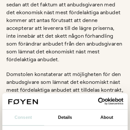
sedan att det faktum att anbudsgivaren med
det ekonomisk näst mest fördelaktiga anbudet
kommer att antas förutsatt att denne
accepterar att leverera till de lägre priserna,
inte innebär att det skett någon förhandling
som förändrar anbudet från den anbudsgivaren
som lämnat det ekonomiskt näst mest
fördelaktiga anbudet.
Domstolen konstaterar att möjligheten för den
anbudsgivare som lämnat det ekonomiskt näst
mest fördelaktiga anbudet att tilldelas kontrakt,
grundar sig på de förutsättningar som
uttryckligen framgår av
upphandlingsdokumenten. Därmed har
Consent
Details
About
anbudsgivare inte någon möjlighet att, genom
att ändra sitt anbud eller genom någon som