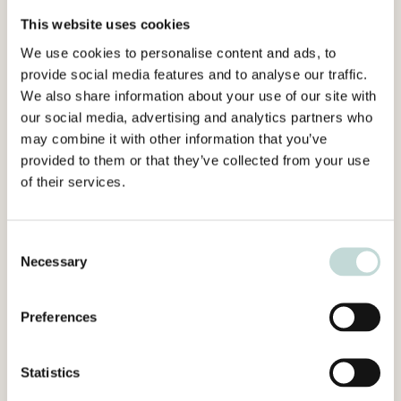
helst förhandling, ändra sin ställning i
This website uses cookies
rangordningen eller det pris som kommer att
We use cookies to personalise content and ads, to
gälla för någon del av kontraktet.
provide social media features and to analyse our traffic.
We also share information about your use of our site with
EU-domstolen slår därmed fast att modellen
our social media, advertising and analytics partners who
may combine it with other information that you’ve
för tilldelning av delkontrakt inte står i strid
provided to them or that they’ve collected from your use
med upphandlingsrätten.
of their services.
Slutsatser
Consent
Det följer av 4 kap 15 § 2 st. LOU att en
Necessary
Selection
upphandlande myndighet som väljer att dela
upp en upphandling i delområden också får
Preferences
begränsa det antal kontrakt som en och samma
leverantör kan tilldelas förutsatt att modellen
Statistics
för begränsningen framgår av
upphandlingsdokumenten. Att en sådan