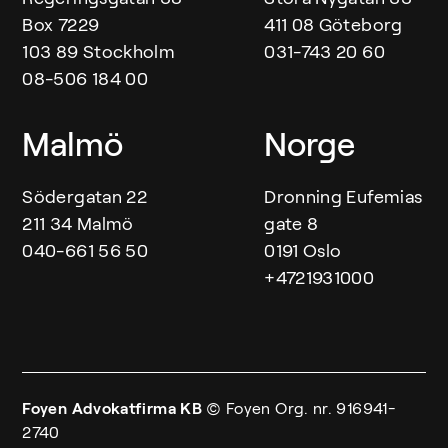
Box 7229
411 08 Göteborg
103 89 Stockholm
031-743 20 60
08-506 184 00
Malmö
Norge
Södergatan 22
Dronning Eufemias
211 34 Malmö
gate 8
040-661 56 50
0191 Oslo
+4721931000
Foyen Advokatfirma KB
© Foyen
Org. nr. 916941-
2740