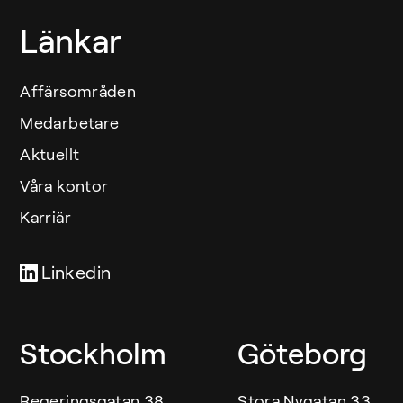
Länkar
Affärsområden
Medarbetare
Aktuellt
Våra kontor
Karriär
Linkedin
Våra kontor
Stockholm
Göteborg
Regeringsgatan 38
Stora Nygatan 33