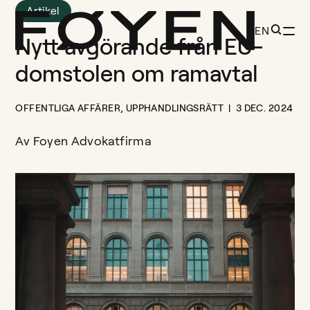
Artikel
EN
Nytt avgörande från EU-
domstolen om ramavtal
OFFENTLIGA AFFÄRER
,
UPPHANDLINGSRÄTT
3 DEC. 2024
Av
Foyen Advokatfirma