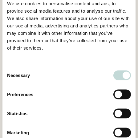
We use cookies to personalise content and ads, to
avtalat om ett överordnat styr- och
provide social media features and to analyse our traffic.
övervakningssystem som kopplar samman
We also share information about your use of our site with
värmesystemet med luftbehandlingssystemet.
our social media, advertising and analytics partners who
Hovrätten konstaterade att det förelåg en
may combine it with other information that you’ve
provided to them or that they’ve collected from your use
presumtion för konsumentens påstående om
of their services.
avtalets omfattning enligt 51 §
konsumenttjänstlagen. Detta medförde att
entreprenören behövde styrka att leverans av
Consent
ett sådant överordnat styr- och
Necessary
Selection
övervakningssystem inte hade omfattats av
entreprenörens åtagande. Till skillnad från
Preferences
tingsrätten fann hovrätten att det i
kontraktshandlingarna (rambeskrivningen)
Statistics
fanns visst fog för att ett överordnat styr- och
övervakningssystem ingick i parternas avtal.
Marketing
Mot konsumentens påstående, samt