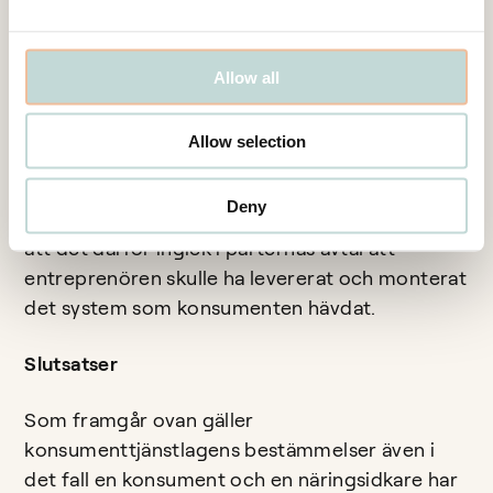
rambeskrivningens innehåll, stod uppgifter från
entreprenörens sida om att styr- och
övervakningssystem av sådant slag som
Allow all
konsumenten påstått utgöra avtalsinnehåll var
ovanliga som konsumentprodukt i villor. Enligt
Allow selection
hovrätten lyckades entreprenören inte bryta
presumtionen om att avtalet omfattade ett
Deny
överordnat styr- och övervakningssystem, och
att det därför ingick i parternas avtal att
entreprenören skulle ha levererat och monterat
det system som konsumenten hävdat.
Slutsatser
Som framgår ovan gäller
konsumenttjänstlagens bestämmelser även i
det fall en konsument och en näringsidkare har