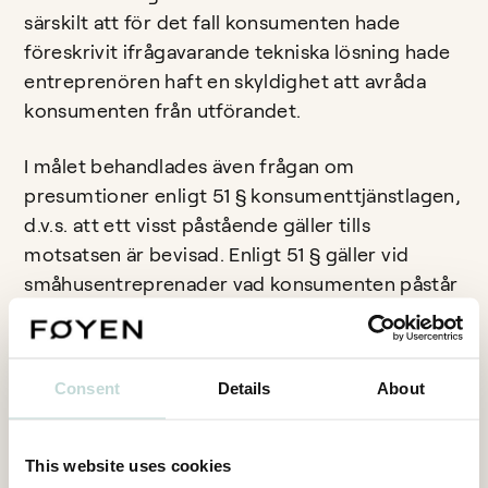
särskilt att för det fall konsumenten hade
föreskrivit ifrågavarande tekniska lösning hade
entreprenören haft en skyldighet att avråda
konsumenten från utförandet.
I målet behandlades även frågan om
presumtioner enligt 51 § konsumenttjänstlagen,
d.v.s. att ett visst påstående gäller tills
motsatsen är bevisad. Enligt 51 § gäller vid
småhusentreprenader vad konsumenten påstår
ha avtalats om arbetets omfattning, priset eller
grunderna för hur priset bestäms, tid för
betalning, och tid för arbetets avslutande, om
Consent
Details
About
inte annat framgår av ett skriftligt avtal eller
omständigheterna i övrigt.
This website uses cookies
Konsumenten påstod i målet att parterna hade