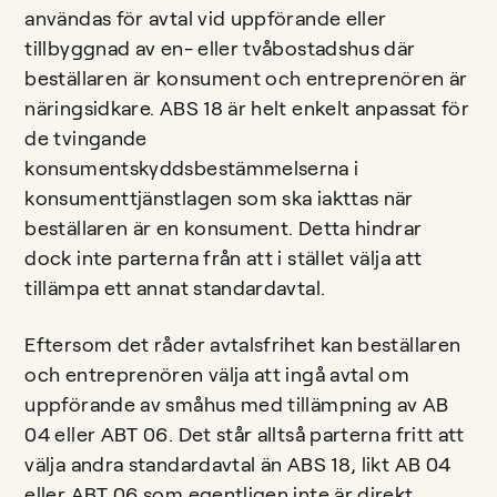
användas för avtal vid uppförande eller
tillbyggnad av en- eller tvåbostadshus där
beställaren är konsument och entreprenören är
näringsidkare. ABS 18 är helt enkelt anpassat för
de tvingande
konsumentskyddsbestämmelserna i
konsumenttjänstlagen som ska iakttas när
beställaren är en konsument. Detta hindrar
dock inte parterna från att i stället välja att
tillämpa ett annat standardavtal.
Eftersom det råder avtalsfrihet kan beställaren
och entreprenören välja att ingå avtal om
uppförande av småhus med tillämpning av AB
04 eller ABT 06. Det står alltså parterna fritt att
välja andra standardavtal än ABS 18, likt AB 04
eller ABT 06 som egentligen inte är direkt