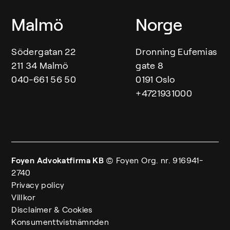
Malmö
Norge
Södergatan 22
Dronning Eufemias
211 34 Malmö
gate 8
040-661 56 50
0191 Oslo
+4721931000
Foyen Advokatfirma KB
© Foyen
Org. nr. 916941-
2740
Privacy policy
Villkor
Disclaimer & Cookies
Konsumenttvistnämnden