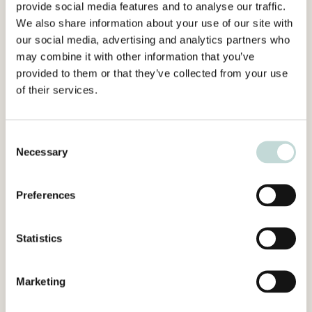
provide social media features and to analyse our traffic.
bekosta en åtgärdsutredning. I detta fall anser
We also share information about your use of our site with
MÖD emellertid att det inte är uteslutet att
our social media, advertising and analytics partners who
Bolaget A kommer att få bära ansvar för
may combine it with other information that you’ve
avhjälpandekostnaderna. Därmed är det
provided to them or that they’ve collected from your use
motiverat att avvakta med jämkning till dess att
of their services.
det har utretts vilka avhjälpandeåtgärder som
är aktuella att genomföra.
Consent
Necessary
Selection
Vad gäller åtgärdsutredningen konstaterar
MÖD att en åtgärdsutredning typiskt sett är en
av de avslutande delarna av
Preferences
undersökningsskedet för ett förorenat område.
MÖD anser att för att kunna avstå från att
Statistics
utföra en åtgärdsutredning ska det i princip
krävas att det står klart att det inte finns någon
Marketing
risk för spridning av förorening och att det
redan utan en åtgärdsutredning kan