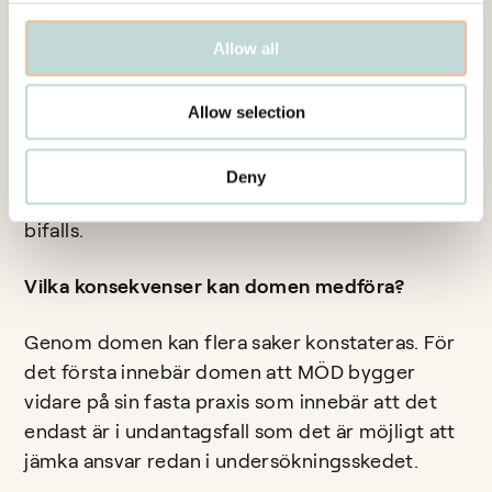
konstateras att det inte finns några
Allow all
avhjälpandeåtgärder som är miljömässigt
motiverade och rimliga från kostnadssynpunkt.
MÖD konstaterar att så inte är fallet i den
Allow selection
föreliggande situationen och att Länsstyrelsens
föreläggande om åtgärdsutredning kan anses
Deny
motiverat, varvid Länsstyrelsens överklagande
bifalls.
Vilka konsekvenser kan domen medföra?
Genom domen kan flera saker konstateras. För
det första innebär domen att MÖD bygger
vidare på sin fasta praxis som innebär att det
endast är i undantagsfall som det är möjligt att
jämka ansvar redan i undersökningsskedet.