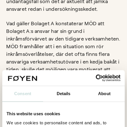
undantagsfall som det är aktuellt att jämka
ansvaret redan i undersökningsskedet.
Vad gäller Bolaget A konstaterar MÖD att
Bolaget A:s ansvar har sin grund i
inkråmsförvärvet av den tidigare verksamheten.
MÖD framhåller att i en situation som rör
inkråmsöverlåtelser, där det ofta finns flera
ansvariga verksamhetsutövare i en kedja bakåt i
tiden, skulle det möjligen vara motiverat att
jämka ansvaret. Om det står klart att inget
kostnadsansvar för avhjälpandeåtgärder ska
komma i fråga för en specifik
Consent
Details
About
verksamhetsutövare, för att ansvaret till största
delen ligger på andra verksamhetsutövare, kan
This website uses cookies
det enligt MÖD knappast heller vara motiverat
We use cookies to personalise content and ads, to
att förelägga den verksamhetsutövaren att