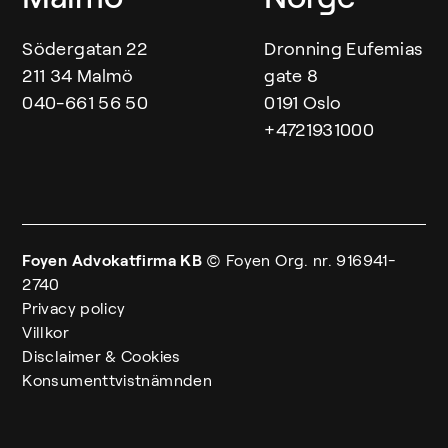
Södergatan 22
Dronning Eufemias
211 34 Malmö
gate 8
040-661 56 50
0191 Oslo
+4721931000
Foyen Advokatfirma KB
© Foyen
Org. nr. 916941-
2740
Privacy policy
Villkor
Disclaimer & Cookies
Konsumenttvistnämnden