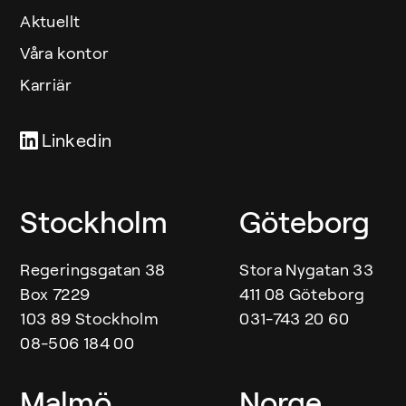
Aktuellt
Våra kontor
Karriär
Linkedin
Våra kontor
Stockholm
Göteborg
Regeringsgatan 38
Stora Nygatan 33
Box 7229
411 08 Göteborg
103 89 Stockholm
031-743 20 60
08-506 184 00
Malmö
Norge