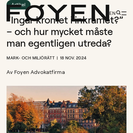
Artikel
EN
”Ingår kromet i inkråmet?”
– och hur mycket måste
man egentligen utreda?
MARK- OCH MILJÖRÄTT
18 NOV. 2024
Av
Foyen Advokatfirma