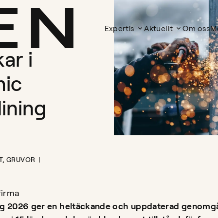
Expertis
Aktuellt
Om oss
M
ar i
mic
ining
T
,
GRUVOR
firma
ng 2026 ger en heltäckande och uppdaterad genomgå