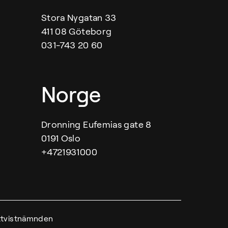
Stora Nygatan 33
411 08 Göteborg
031-743 20 60
Norge
Dronning Eufemias gate 8
0191 Oslo
+4721931000
tvistnämnden