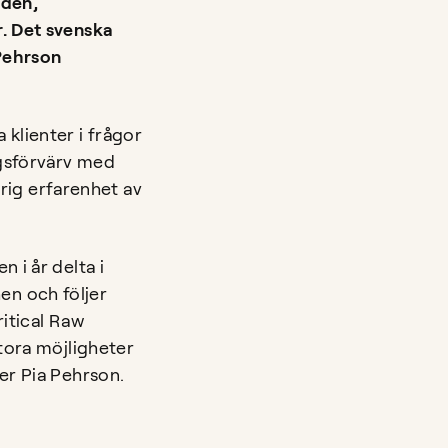
nden,
r. Det svenska
 Pehrson
klienter i frågor
agsförvärv med
ig erfarenhet av
 i år delta i
en och följer
ritical Raw
stora möjligheter
er Pia Pehrson.