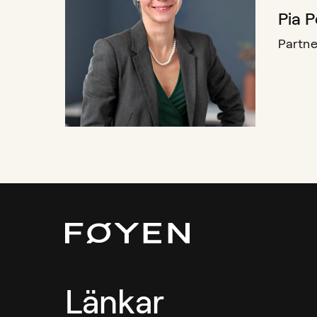
Pia 
Partne
Länkar