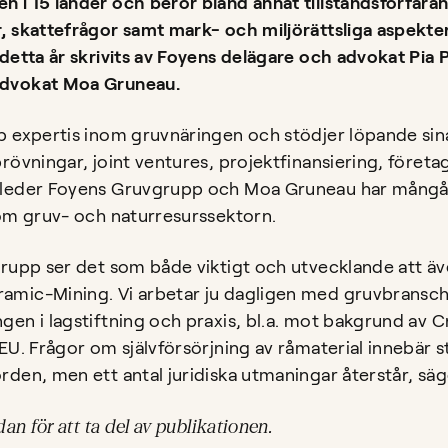
 i 15 länder och berör bland annat tillståndsförfara
, skattefrågor samt mark- och miljörättsliga aspekte
 detta år skrivits av Foyens delägare och advokat Pia
advokat Moa Gruneau.
p expertis inom gruvnäringen och stödjer löpande sina 
prövningar, joint ventures, projektfinansiering, föret
 leder Foyens Gruvgrupp och Moa Gruneau har mångår
nom gruv- och naturresurssektorn.
grupp ser det som både viktigt och utvecklande att även
amic-Mining. Vi arbetar ju dagligen med gruvbransch
gen i lagstiftning och praxis, bl.a. mot bakgrund av C
 EU. Frågor om självförsörjning av råmaterial innebär 
rden, men ett antal juridiska utmaningar återstår, säg
dan för att ta del av publikationen.