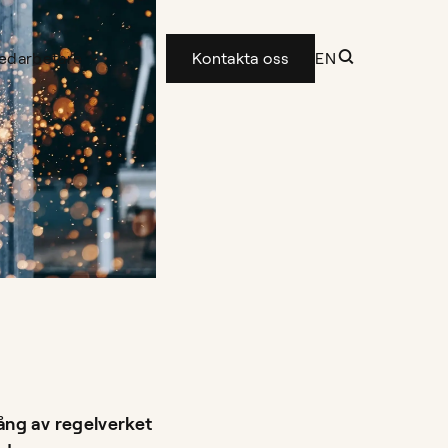
edarbetare
Kontakta oss
EN
ng av regelverket