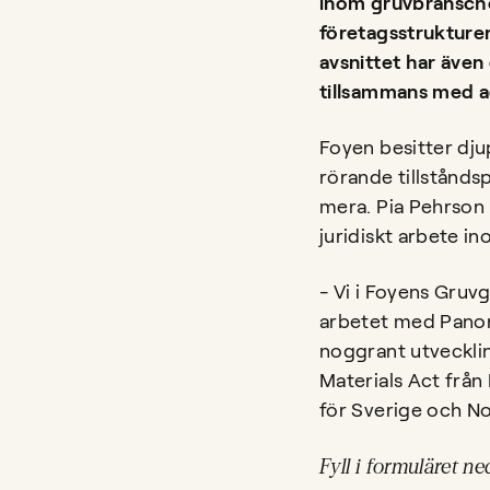
inom gruvbranschen
företagsstrukturer
avsnittet har även
tillsammans med 
Foyen besitter dju
rörande tillstånds
mera. Pia Pehrson
juridiskt arbete i
- Vi i Foyens Gruv
arbetet med Panor
noggrant utvecklin
Materials Act från
för Sverige och No
Fyll i formuläret ne