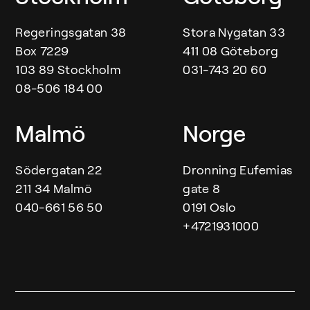
Regeringsgatan 38
Stora Nygatan 33
Box 7229
411 08 Göteborg
103 89 Stockholm
031-743 20 60
08-506 184 00
Malmö
Norge
Södergatan 22
Dronning Eufemias
211 34 Malmö
gate 8
040-661 56 50
0191 Oslo
+4721931000