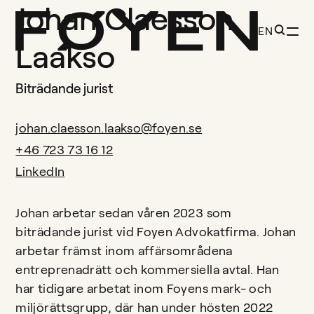
Johan Claesson
EN
Laakso
Biträdande jurist
johan.claesson.laakso@foyen.se
+46 723 73 16 12
LinkedIn
Johan arbetar sedan våren 2023 som
biträdande jurist vid Foyen Advokatfirma. Johan
arbetar främst inom affärsområdena
entreprenadrätt och kommersiella avtal. Han
har tidigare arbetat inom Foyens mark- och
miljörättsgrupp, där han under hösten 2022