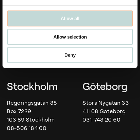
Medarbetare
Aktuellt
Allow all
Våra kontor
Allow selection
Karriär
Deny
Linkedin
Våra kontor
Stockholm
Göteborg
Regeringsgatan 38
Stora Nygatan 33
Box 7229
411 08 Göteborg
103 89 Stockholm
031-743 20 60
08-506 184 00