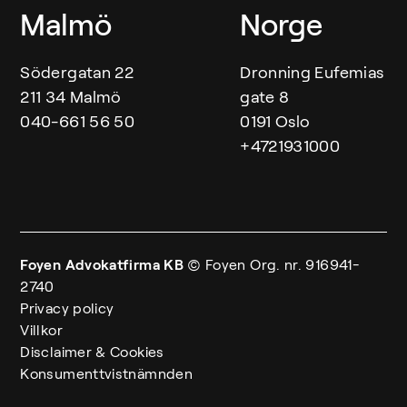
Malmö
Norge
Södergatan 22
Dronning Eufemias
211 34 Malmö
gate 8
040-661 56 50
0191 Oslo
+4721931000
Foyen Advokatfirma KB
© Foyen
Org. nr. 916941-
2740
Privacy policy
Villkor
Disclaimer & Cookies
Konsumenttvistnämnden