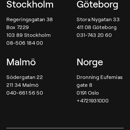
Våra kontor
Stockholm
Göteborg
Regeringsgatan 38
Stora Nygatan 33
Box 7229
411 08 Göteborg
103 89 Stockholm
031-743 20 60
08-506 184 00
Malmö
Norge
Södergatan 22
Dronning Eufemias
211 34 Malmö
gate 8
040-661 56 50
0191 Oslo
+4721931000