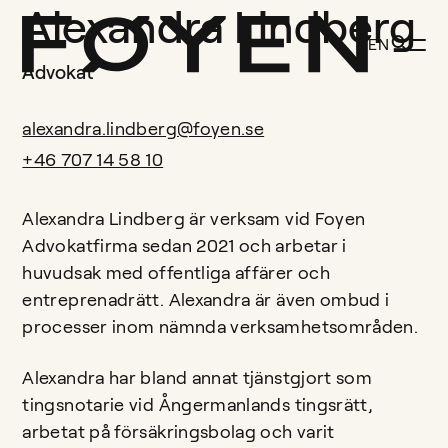
Alexandra Lindberg
EN
Advokat
alexandra.lindberg@foyen.se
+46 707 14 58 10
Alexandra Lindberg är verksam vid Foyen
Advokatfirma sedan 2021 och arbetar i
huvudsak med offentliga affärer och
entreprenadrätt. Alexandra är även ombud i
processer inom nämnda verksamhetsområden.
Alexandra har bland annat tjänstgjort som
tingsnotarie vid Ångermanlands tingsrätt,
arbetat på försäkringsbolag och varit