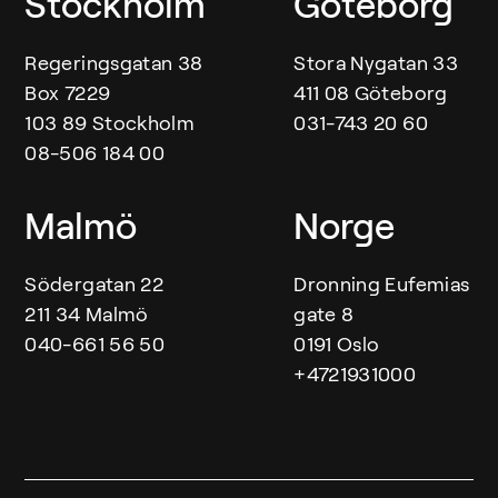
Våra kontor
Stockholm
Göteborg
Regeringsgatan 38
Stora Nygatan 33
Box 7229
411 08 Göteborg
103 89 Stockholm
031-743 20 60
08-506 184 00
Malmö
Norge
Södergatan 22
Dronning Eufemias
211 34 Malmö
gate 8
040-661 56 50
0191 Oslo
+4721931000