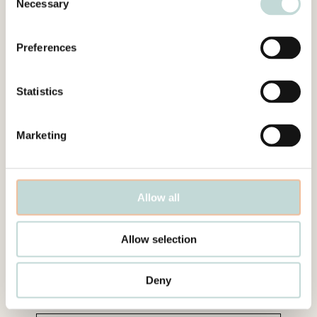
Necessary
Selection
formuläret nedan så hör vi av oss inom kort.
Preferences
Kontaktformuläret är avsett för organisationer och
Statistics
företag inom den offentliga eller privata sektorn. Foyen
är en affärsjuridisk advokatbyrå och vi har därför inte
möjlighet att hantera ärenden från privatpersoner.
Marketing
FÖRNAMN
*
Allow all
EFTERNAMN
*
Allow selection
Deny
E-POST
*