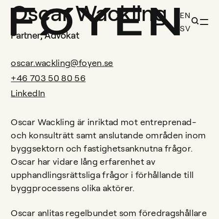
Oscar Wackling
EN
SV
Partner, Advokat
oscar.wackling@foyen.se
+46 703 50 80 56
LinkedIn
Oscar Wackling är inriktad mot entreprenad-
och konsulträtt samt anslutande områden inom
byggsektorn och fastighetsanknutna frågor.
Oscar har vidare lång erfarenhet av
upphandlingsrättsliga frågor i förhållande till
byggprocessens olika aktörer.
Oscar anlitas regelbundet som föredragshållare