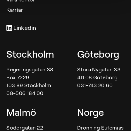
Karriär
Linkedin
Our offices
Stockholm
Göteborg
Regeringsgatan 38
Stora Nygatan 33
Box 7229
411 08 Göteborg
103 89 Stockholm
031-743 20 60
08-506 184 00
Malmö
Norge
Södergatan 22
Dronning Eufemias