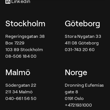
Linkedin
Our offices
Stockholm
Göteborg
Regeringsgatan 38
Stora Nygatan 33
Box 7229
411 08 Göteborg
103 89 Stockholm
031-743 20 60
08-506 184 00
Malmö
Norge
Södergatan 22
Dronning Eufemias
211 34 Malmö
gate 8
040-661 56 50
0191 Oslo
+4721931000