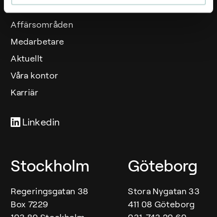
Affärsområden
Medarbetare
Aktuellt
Våra kontor
Karriär
Linkedin
Our offices
Stockholm
Göteborg
Regeringsgatan 38
Stora Nygatan 33
Box 7229
411 08 Göteborg