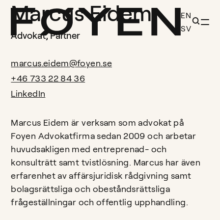
Marcus Eidem
EN
SV
Advokat, Partner
marcus.eidem@foyen.se
+46 733 22 84 36
LinkedIn
Marcus Eidem är verksam som advokat på
Foyen Advokatfirma sedan 2009 och arbetar
huvudsakligen med entreprenad- och
konsulträtt samt tvistlösning. Marcus har även
erfarenhet av affärsjuridisk rådgivning samt
bolagsrättsliga och obeståndsrättsliga
frågeställningar och offentlig upphandling.