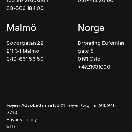
103 89 Stockholm
031-743 20 60
08-506 184 00
Malmö
Norge
Södergatan 22
Dronning Eufemias
211 34 Malmö
gate 8
040-661 56 50
0191 Oslo
+4721931000
Foyen Advokatfirma KB
© Foyen
Org. nr. 916941-
2740
Privacy policy
Villkor