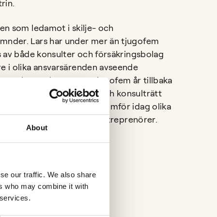
rin.
ven som ledamot i skilje- och
mnder. Lars har under mer än tjugofem
ts av både konsulter och försäkringsbolag
re i olika ansvarsärenden avseende
r. Han har sedan mer än tjugofem år tillbaka
sat i både entreprenad- och konsulträtt
ge som utomlands. Lars genomför idag olika
för olika beställare eller entreprenörer.
About
ridik
se our traffic. We also share
ers who may combine it with
 services.