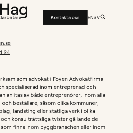
 Hag
darbetare
Kontakta oss
EN
SV
en.se
4 24
verksam som advokat i Foyen Advokatfirma
ch specialiserad inom entreprenad och
an anlitas av både entreprenörer, inom alla
 och beställare, såsom olika kommuner,
g, landsting eller statliga verk i olika
och konsulträttsliga tvister gällande de
 som finns inom byggbranschen eller inom