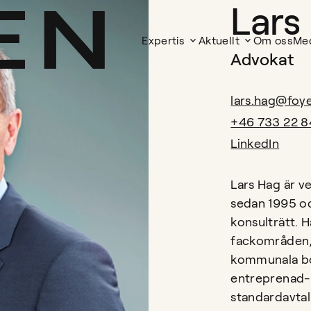
Lars
Expertis
Aktuellt
Om oss
Me
Advokat
lars.hag@foy
+46 733 22 8
LinkedIn
Lars Hag är 
sedan 1995 o
konsulträtt. H
fackområden,
kommunala bola
entreprenad- 
standardavtal