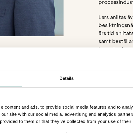
processindust
Lars anlitas ä
besiktningsnä
års tid anlita
samt beställa
konsulttviste
också undervi
såväl i Sveri
föreläsningar 
Details
Expertise
Entreprenadju
e content and ads, to provide social media features and to analy
 our site with our social media, advertising and analytics partn
Tvistlösning
 provided to them or that they’ve collected from your use of their
Language