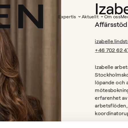
Izab
Expertis
Aktuellt
Om oss
Me
Affärsstöd
izabelle.lind
+46 702 62 4
Izabelle arbe
Stockholmskon
löpande och a
mötesbokning
erfarenhet av
arbetsflöden, 
koordinatorup