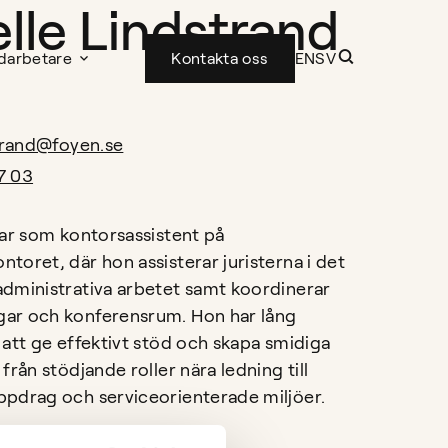
elle Lindstrand
darbetare
Kontakta oss
EN
SV
strand@foyen.se
7 03
tar som kontorsassistent på
toret, där hon assisterar juristerna i det
dministrativa arbetet samt koordinerar
ar och konferensrum. Hon har lång
 att ge effektivt stöd och skapa smidiga
från stödjande roller nära ledning till
pdrag och serviceorienterade miljöer.