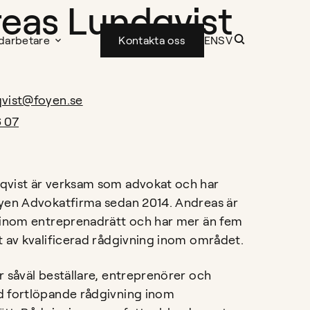
eas Lundqvist
darbetare
Kontakta oss
EN
SV
qvist@foyen.se
6 07
qvist är verksam som advokat och har
yen Advokatfirma sedan 2014. Andreas är
 inom entreprenadrätt och har mer än fem
t av kvalificerad rådgivning inom området.
r såväl beställare, entreprenörer och
d fortlöpande rådgivning inom