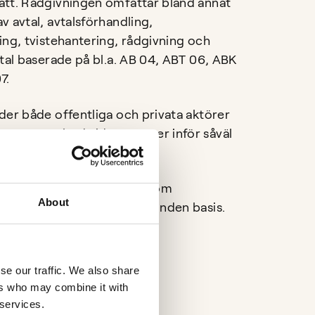
tt. Rådgivningen omfattar bland annat
v avtal, avtalsförhandling,
ing, tvistehantering, rådgivning och
vtal baserade på bl.a. AB 04, ABT 06, ABK
7.
der både offentliga och privata aktörer
er som ombud vid processer inför såväl
ol som skiljenämnd.
as också som kursledare inom
About
och konsulträtt på regelbunden basis.
se our traffic. We also share
ridik
ers who may combine it with
 services.