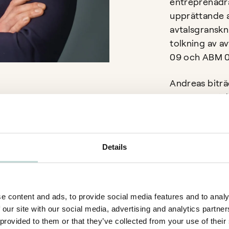
entreprenadrä
upprättande a
avtalsgranskn
tolkning av a
09 och ABM 0
Andreas biträ
samt uppträd
allmän domst
Andreas anlit
Details
entreprenad- 
Expertise
e content and ads, to provide social media features and to analy
Entreprenadju
 our site with our social media, advertising and analytics partn
 provided to them or that they’ve collected from your use of their
Tvistlösning