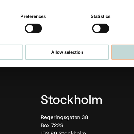
Language
Preferences
Statistics
Engelska
Allow selection
Our offices
Stockholm
Regeringsgatan 38
Box 7229
103 89 Stockholm