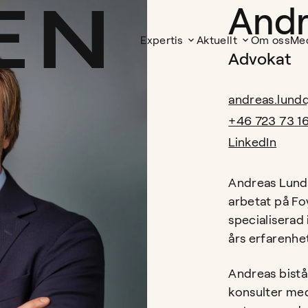
Andr
Expertis
Aktuellt
Om oss
Me
Advokat
andreas.lund
+46 723 73 1
LinkedIn
Andreas Lund
arbetat på Fo
specialiserad
års erfarenhe
Andreas bistå
konsulter me