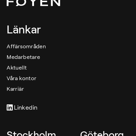
Länkar
Affärsområden
Medarbetare
Aktuellt
Våra kontor
Karriär
Linkedin
Våra kontor
Stockholm
Göteborg